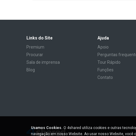
Links do Site
Ajuda
Premium
Apoio
Procurar
Perguntas frequent
Sala de imprensa
Tour Rápido
Blog
Funções
Contato
Usamos Cookies.
O 4shared utiliza cookies e outras tecnol
navegação em nosso Website. Ao usar nosso Website, você c