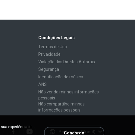
Condições Legais
Termos de Uso
Privacidade
Violação dos Direitos Autorais
Segurança
Identificação de música
ANS
Não venda minhas informações
pessoais
Não compartilhe minhas
informações pessoais
 sua experiência de
Português (Brasil)
Concordo