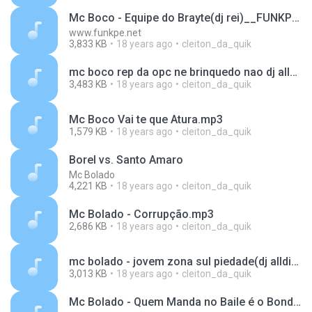
Mc Boco - Equipe do Brayte(dj rei)__FUNKPE[1].NET.mp3
www.funkpe.net
3,833 KB
18 years ago
cleiton_da_quik
mc boco rep da opc ne brinquedo nao dj alldinho.mp3
3,483 KB
18 years ago
cleiton_da_quik
Mc Boco Vai te que Atura.mp3
1,579 KB
18 years ago
cleiton_da_quik
Borel vs. Santo Amaro
Mc Bolado
4,221 KB
18 years ago
cleiton_da_quik
Mc Bolado - Corrupção.mp3
2,686 KB
18 years ago
cleiton_da_quik
mc bolado - jovem zona sul piedade(dj alldinho).mp3
3,013 KB
18 years ago
cleiton_da_quik
Mc Bolado - Quem Manda no Baile é o Bonde do Vietnã