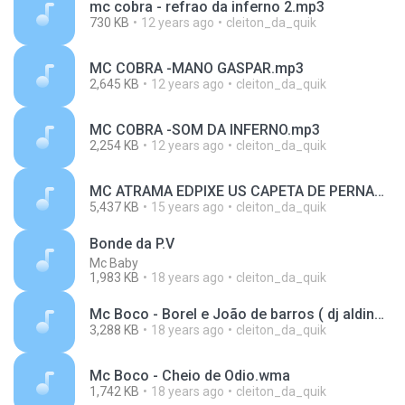
mc cobra - refrao da inferno 2.mp3
730 KB
12 years ago
cleiton_da_quik
MC COBRA -MANO GASPAR.mp3
2,645 KB
12 years ago
cleiton_da_quik
MC COBRA -SOM DA INFERNO.mp3
2,254 KB
12 years ago
cleiton_da_quik
MC ATRAMA EDPIXE US CAPETA DE PERNAMBUCO.mp3
5,437 KB
15 years ago
cleiton_da_quik
Bonde da P.V
Mc Baby
1,983 KB
18 years ago
cleiton_da_quik
Mc Boco - Borel e João de barros ( dj aldinho )
3,288 KB
18 years ago
cleiton_da_quik
Mc Boco - Cheio de Odio.wma
1,742 KB
18 years ago
cleiton_da_quik