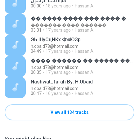
سنا الرسول.mp3
00:00
18 years ago
Hassan A.
�� ���� ���� ��� ���� ������ �
������� ���� ������
03:01
17 years ago
Hassan A.
ЭЬ ШуСцИКх ФжЮЗр
h.obaid78@hotmail.com
04:49
17 years ago
Hassan A.
���� ������ �� ����� ����
h.obaid78@hotmail.com
00:35
17 years ago
Hassan A.
Nashwat_farah By: H.Obaid
h.obaid78@hotmail.com
00:47
16 years ago
Hassan A.
View all 134 tracks
You might also like