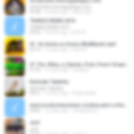
#Cinta Kita www.lagubagus.com
#Cinta Kita www.lagubagus.com
05:38
15 years ago
arjoena20
TRANCE REMIX 2010
TRANCE REMIX 2010
24:53
14 years ago
Echo N.
01- Ou Some ou Soma #BielBands.mp3
03:16
11 years ago
Daniel S.
21-Tim_Maia_e_Djavan_Pout_Pourri-Grupo_Obsessão_Ao_Vivo_Lapa_40_Graus_2015.mp3
07:35
11 years ago
rodrigo A.
Kamulah Takdirku
Kamulah Takdirku
04:51
12 years ago
Doddy Ishak I.
marcoscdsofenomeno-cristina-perri-a-thousand-years-crepusculo-rios-roots-1cc220.mp3
04:00
12 years ago
nataliapaziol1
Juré
Juré
03:22
12 years ago
cesar A.