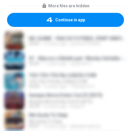
More files are hidden
Continue in app
MC GUIME - PAIS DO FUTEBOL (PART EMICIDA) 2014.mp3
03:03
13 years ago
patrese100ideia
01 - Marcos e Belutti part. Wesley Safadão - Aquele um por cento (Remix 2016).mp3
03:24
11 years ago
anderson S.
YOU YOU YOU By LOAD2U.COM
YOU YOU YOU By LOAD2U.COM
03:40
12 years ago
Thanaporn P.
Aunque Ahora Estes Con El (2015)
Aunque Ahora Estes Con El (2015)
03:34
12 years ago
Diego R.
Me Gusta Tu Vieja
Me Gusta Tu Vieja
03:07
12 years ago
gatosperegrinos