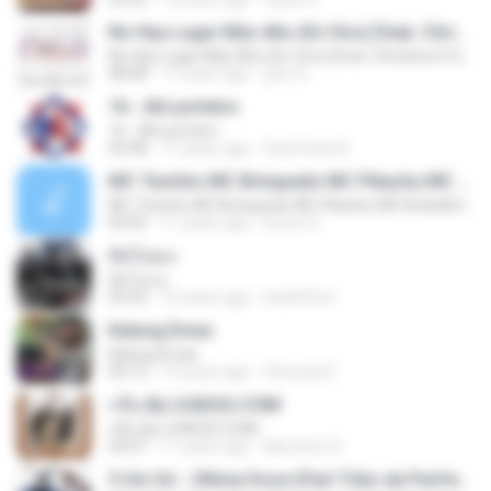
No Hay Lugar Más Alto (En Vivo) [feat. Christine D'clario]
No Hay Lugar Más Alto (En Vivo) [feat. Christine D'clario]
08:08
11 years ago
junn S.
16 - Alô porteiro
16 - Alô porteiro
03:48
11 years ago
Sammara N.
MC Tavinho MC Brinquedo MC Pikachu MC Boladinho e MC Rick - Ela me Mamou (DJ Biel Rox)
MC Tavinho MC Brinquedo MC Pikachu MC Boladinho e MC Rick - Ela me Mamou (DJ Biel Rox)
03:56
11 years ago
bruno H.
คิดไปเอง
คิดไปเอง
05:00
10 years ago
bedeffect
Kalung Emas
Kalung Emas
04:12
10 years ago
Vinouzie E.
กลืน By LOAD2U.COM
กลืน By LOAD2U.COM
04:07
11 years ago
Naruenut S.
3 Um Só - Última Dose (Part Tribo da Periferia) Youtube.com/AHoraDoRap