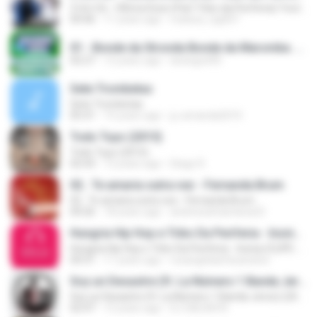
3 Um Só - Última Dose (Part Tribo da Periferia) Youtube.com/AHoraDoRap
04:46
11 years ago
mateus_bg007
01 - Bonde da Stronda Bonde da Maromba .mp3
02:27
12 years ago
laranguti90
Sete Trombetas
Sete Trombetas
05:31
15 years ago
ju-amanda2010
Todo Tuyo (2015)
Todo Tuyo (2015)
02:43
12 years ago
Diego R.
02.. Te amaria outra vez - Fernanda Brum
02.. Te amaria outra vez - Fernanda Brum
04:26
18 years ago
andressafsantana23
Hungria Hip Hop e Tribo Da Periferia - Insnia (CLIPE-HD) 2015
Hungria Hip Hop e Tribo Da Periferia - Insnia (CLIPE-HD) 2015
04:31
11 years ago
rosangelaartesanatos
Soy un Desastre (ft. La Número 1 Banda Jerez) (2014)
Soy un Desastre (ft. La Número 1 Banda Jerez) (2014)
02:47
12 years ago
DJ GALAXI N.