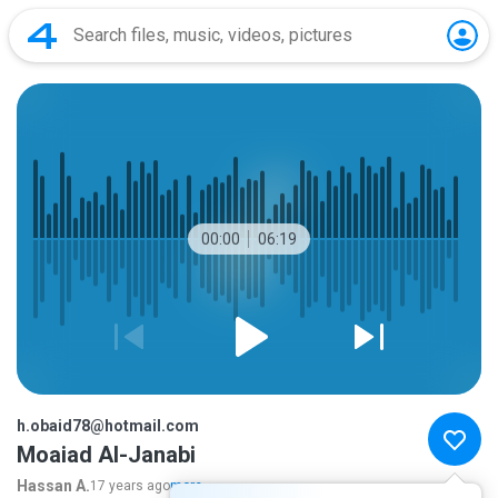
00:00
06:19
h.obaid78@hotmail.com
Moaiad Al-Janabi
Hassan A.
17 years ago
more...