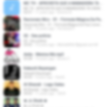
MC TH - APROVEITA QUE A MAMADEIRA TA CHEIA (LANÇAMENTO OFICIAL 2015)
MC TH - APROVEITA QUE A MAMADEIRA TA CHEIA (LANÇAMENTO OFICIAL 2015)
02:57
11 years ago
Brenno N.
Racionais Mcs - 01 - Fórmula Mágica Da Paz [ www.MP3KING.com.br ].mp3
Racionais Mcs - 01 - Fórmula Mágica Da Paz [ www.MP3KING.com.br ].mp3
11:21
14 years ago
Fernando P.
02 - Seu polícia
02 - Seu polícia
03:02
10 years ago
Michelli4567@gnail.com M.
Anita - Menina Má.mp3
03:28
14 years ago
Bruno C.
Kekasih Bayangan
Kekasih Bayangan
04:43
9 years ago
fiza N.
Al Ghazali - Lagu Galau
Al Ghazali - Lagu Galau
04:03
11 years ago
Siti N.
♚ Jc Shєik ♚
♚ Jc Shєik ♚