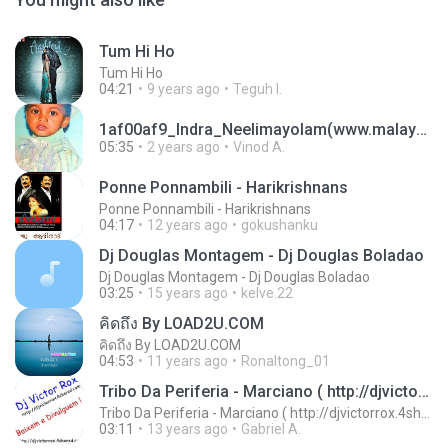
Tum Hi Ho
Tum Hi Ho
04:21
9 years ago
Teguh I.
1af00af9_Indra_Neelimayolam(www.malayalamold.blogspot.com)_(1).mp3
05:35
2 years ago
Vinod A.
Ponne Ponnambili - Harikrishnans
Ponne Ponnambili - Harikrishnans
04:17
12 years ago
gokushanku
Dj Douglas Montagem - Dj Douglas Boladao
Dj Douglas Montagem - Dj Douglas Boladao
03:25
15 years ago
kelve.22
คิดถึง By LOAD2U.COM
คิดถึง By LOAD2U.COM
04:53
11 years ago
Ronaltong_01
Tribo Da Periferia - Marciano ( http://djvictorrox.4shared.com )
Tribo Da Periferia - Marciano ( http://djvictorrox.4shared.com )
03:11
13 years ago
Gabriel A.