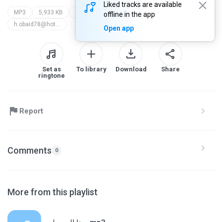
Liked tracks are available
MP3
5,933 KB
Other
����� ������
offline in the app
h.obaid78@hotmail.com
Open app
Set as
To library
Download
Share
ringtone
Report
Comments
0
More from this playlist