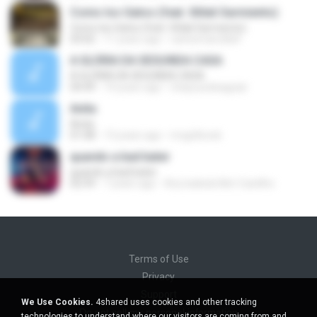
Como los Gatos (feat. Xitlali Sarmiento)
Como los Gatos (feat. Xitlali Sarmiento)
03:02
11 years ago
carlosmancilla9
A GLÓRIA DA SEGUNDA CASA
A GLÓRIA DA SEGUNDA CASA
04:49
14 years ago
chaysuedeaguiar
Anita
Anita
01:08
13 years ago
mcgrillcook
quando a bad bater
quando a bad bater
02:59
7 years ago
Any Isabela Néri Castilho
Terms of Use
Privacy
Support
We Use Cookies.
4shared uses cookies and other tracking
Do not sell my personal information
technologies to understand where our visitors are coming from and