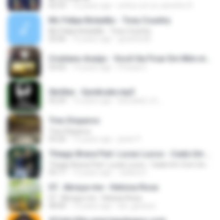
02:33
12 years ago
arthur um so caminho R.
Mc Felipe Boladão - Tony Country
Mc Felipe Boladão - Tony Country
03:06
16 years ago
guzinho66
Cristiano Araújo - Você Vai Ficar Em Mim.mp3
03:05
14 years ago
Priscila G.
Skrillex - Syndicate.mp3
02:29
15 years ago
blooddoll_01_
Tres Disparos
Tres Disparos
03:26
12 years ago
javier P.
Thiago Brava Part. Lucas Lucco - Cada Um Com Seus Problemas
Thiago Brava Part. Lucas Lucco - Cada Um Com Seus Problemas
03:11
13 years ago
Juliana 0.
07.. Abraça-me - Heloisa Rosa
07.. Abraça-me - Heloisa Rosa
08:40
12 years ago
lari_gessica