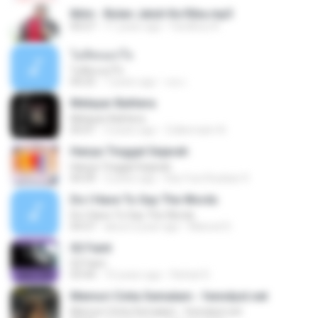
Iklim - Bulan Jatuh Ke Riba.mp3
04:27
11 years ago
Fardihus A.
ไม่คิดนอกใจ
ไม่คิดนอกใจ
04:25
7 years ago
เธอ เ.
Melayar Bahtera
Melayar Bahtera
05:01
3 years ago
Zulkernaim N.
Hanya Tinggal Sejarah
Hanya Tinggal Sejarah
04:39
3 years ago
Eka Yuni Rusliani 9.
Do I Have To Say The Words
Do I Have To Say The Words
04:37
about a year ago
Manoel D.
02 Faint
02 Faint
03:44
10 years ago
Rafael D.
Memori Cinta Semalam - fenndyst.net
Memori Cinta Semalam - fenndyst.net