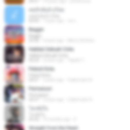
04:51
14 years ago
izzuhimura
เคยรักฉันบ้างไหม
เคยรักฉันบ้างไหม
04:49
7 years ago
เธอ เ.
Beggin
Beggin
03:30
4 years ago
Marco Antônio
Hakikat Sebuah Cinta
Hakikat Sebuah Cinta
04:24
3 years ago
Tajudin T.
Pelesit Kota
Pelesit Kota
04:01
3 years ago
Zulkernaim N.
Permaisuri
Permaisuri
04:37
3 years ago
Zulkernaim N.
โลกทั้งใบ
โลกทั้งใบ
03:42
10 months ago
D
Straight from the Heart