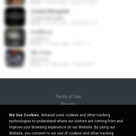
04:59
4 years ago
Habsah Sudin
Tunduk Mengalah
Tunduk Mengalah
04:45
3 years ago
Zulkernaim N.
เจ็บที่ต้องรู้
เจ็บที่ต้องรู้
05:03
11 years ago
นริศรา ส.
เชือกวิเศษ
เชือกวิเศษ
04:22
11 years ago
Sattawat P.
Terms of Use
Privacy
Support
We Use Cookies.
4shared uses cookies and other tracking
Do not sell my personal information
technologies to understand where our visitors are coming from and
Do not share my personal information
improve your browsing experience on our Website. By using our
Website, you consent to our use of cookies and other tracking