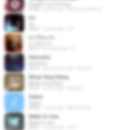
Straight from the Heart
03:34
6 years ago
Marcio Luiz Brito B.
Iris
Iris
04:52
7 years ago
R D.
ฝากให้เขารัก
ฝากให้เขารัก
04:16
8 months ago
D
Keinsafan
Keinsafan
05:13
about a year ago
Daniel Z.
Mimpi Yang Hilang
Mimpi Yang Hilang
05:27
8 years ago
Aqilla R.
Sejiwa
Sejiwa
05:00
7 years ago
Muhd Fazli B.
Mekar Di Jiwa
Mekar Di Jiwa
05:01
3 years ago
Siti Z.