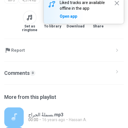
MP3
4,514 KB
Liked tracks are available
offline in the app
Open app
Set as
To library
Download
Share
ringtone
Report
Comments
0
More from this playlist
بسملةُ الجراح.mp3
00:00
16 years ago
Hassan A.