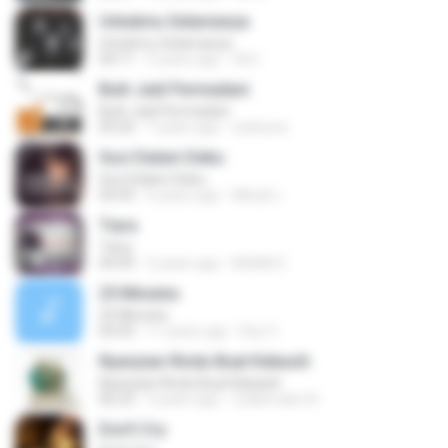
Untukmu Selamanya
Untukmu Selamanya
04:11
5 years ago
Siti I.
Buih Jadi Permadani
Buih Jadi Permadani
05:20
7 years ago
zulstone
Suci Dalam Debu
Suci Dalam Debu
04:43
6 years ago
Minah L.
Tiara
Tiara
04:49
2 years ago
MokKk E.
25 Minutes
25 Minutes
04:20
11 years ago
Roy V.
Nyanyian Rindu Buat Kekasih
Nyanyian Rindu Buat Kekasih
06:23
3 years ago
Zulkernaim N.
Don't Cry