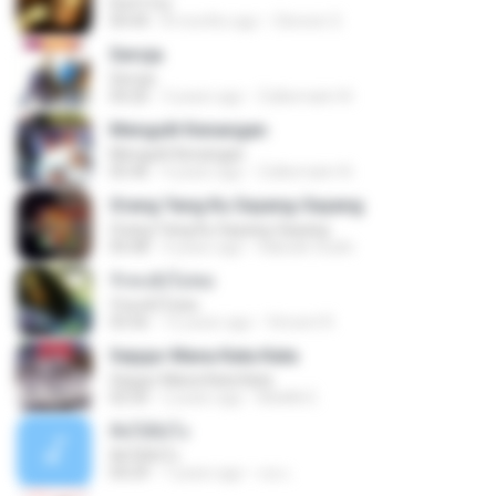
Don't Cry
04:44
8 months ago
Clerenir S.
Seroja
Seroja
04:26
3 years ago
Zulkernaim N.
Mengulit Kenangan
Mengulit Kenangan
05:46
4 years ago
Zulkernaim N.
Orang Yang Ku Sayang-Sayang
Orang Yang Ku Sayang-Sayang
05:08
4 years ago
Habsah Sudin
รักคงยังไม่พอ
รักคงยังไม่พอ
03:56
12 years ago
Vincent R.
Sejujur Mana Kata Kata
Sejujur Mana Kata Kata
02:50
2 years ago
MokKk E.
คิดได้ยังไง
คิดได้ยังไง
04:29
7 years ago
เธอ เ.