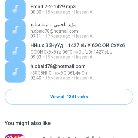
Emad 7-2-1429.mp3
00:00
18 years ago
Hassan A.
مؤيد الجنبي .. ليلة سابع
h.obaid78@hotmail.com
07:11
17 years ago
Hassan A.
НИшх ЗбНуУд .. 1427 еЬ Ў бЭСЮЙ СхУхб
ЭСЮЙ СхУхб гд ЗбГСФнЭ .. ЪЗг 1427 еЬЬ
09:03
15 years ago
Hassan A.
h.obaid78@hotmail.com
гбЯ ЗбИНС - нжУЭ ЗбЪФнСн
02:40
15 years ago
Hassan A.
View all 134 tracks
You might also like