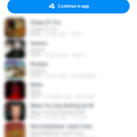
Continue in app
Shape Of You
Shape Of You
03:56
4 years ago
Icel S.
Heaven
Heaven
03:56
3 years ago
Tiago S.
Rindiani
Rindiani
04:40
8 years ago
joko rahardjo
Multo
Multo
03:57
5 months ago
Jerome B.
When You Say Nothing At All
When You Say Nothing At All
04:17
5 years ago
เกวลิน ด.
Kita Ditakdirkan Jatuh Cinta
Kita Ditakdirkan Jatuh Cinta