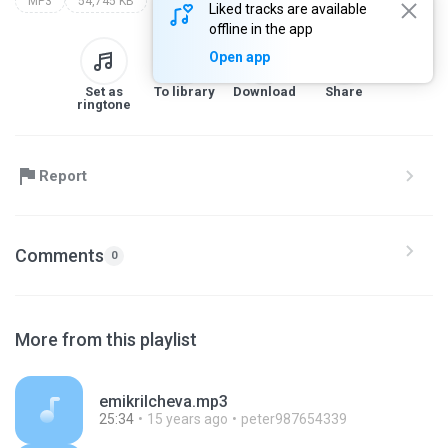
MP3
54,745 KB
Liked tracks are available
offline in the app
Open app
Set as
To library
Download
Share
ringtone
Report
Comments
0
More from this playlist
emikrilcheva.mp3
25:34
15 years ago
peter987654339