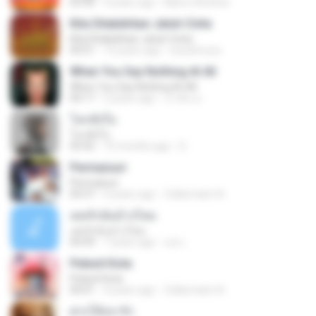
03:30
4 years ago
Marco Antônio
Kita Ditakdirkan Jatuh Cinta
Kita Ditakdirkan Jatuh Cinta
04:51
14 years ago
izzuhimura
When You Say Nothing At All
When You Say Nothing At All
04:17
5 years ago
เกวลิน ด.
โลกทั้งใบ
โลกทั้งใบ
03:42
10 months ago
D
Permaisuri
Permaisuri
04:37
4 years ago
Zulkernaim N.
เคยรักฉันบ้างไหม
เคยรักฉันบ้างไหม
04:49
7 years ago
เธอ เ.
Pelesit Kota
Pelesit Kota
04:01
4 years ago
Zulkernaim N.
ฝากให้เขารัก