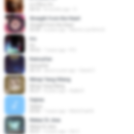
ฝากให้เขารัก
04:16
8 months ago
D
Straight from the Heart
Straight from the Heart
03:34
6 years ago
Marcio Luiz Brito B.
Iris
Iris
04:52
7 years ago
R D.
Keinsafan
Keinsafan
05:13
about a year ago
Daniel Z.
Mimpi Yang Hilang
Mimpi Yang Hilang
05:27
8 years ago
Aqilla R.
Sejiwa
Sejiwa
05:00
7 years ago
Muhd Fazli B.
Mekar Di Jiwa
Mekar Di Jiwa
05:01
3 years ago
Siti Z.