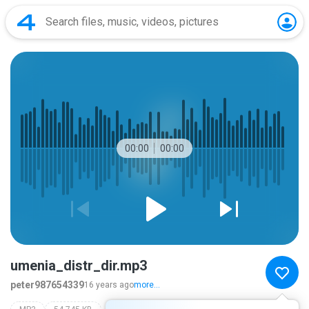
00:00
00:00
umenia_distr_dir.mp3
peter987654339
16 years ago
more...