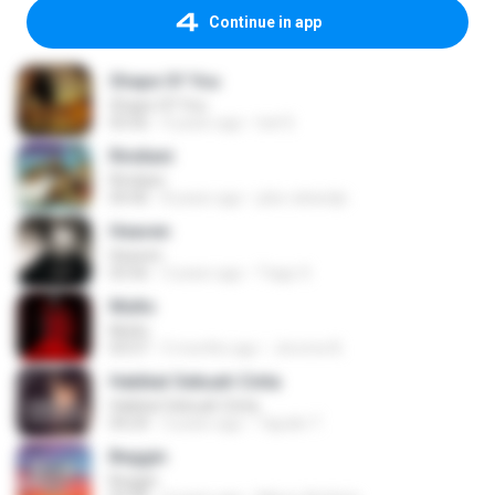
Continue in app
Shape Of You
Shape Of You
03:56
4 years ago
Icel S.
Rindiani
Rindiani
04:40
8 years ago
joko rahardjo
Heaven
Heaven
03:56
3 years ago
Tiago S.
Multo
Multo
03:57
5 months ago
Jerome B.
Hakikat Sebuah Cinta
Hakikat Sebuah Cinta
04:24
3 years ago
Tajudin T.
Beggin
Beggin