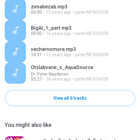
zimabezab.mp3
00:00
15 years ago
peter987654339
BigAl_1_part.mp3
00:00
16 years ago
peter987654339
vechernomore.mp3
14:31
15 years ago
peter987654339
Otslabvane_s_AquaSource
Dr. Peter Naydenov
55:27
16 years ago
peter987654339
View all 6 tracks
You might also like