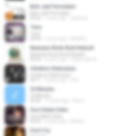
Buih Jadi Permadani
Buih Jadi Permadani
05:20
7 years ago
zulstone
Tiara
Tiara
04:49
2 years ago
MokKk E.
Nyanyian Rindu Buat Kekasih
Nyanyian Rindu Buat Kekasih
06:23
4 years ago
Zulkernaim N.
Untukmu Selamanya
Untukmu Selamanya
04:11
5 years ago
Siti I.
25 Minutes
25 Minutes
04:20
11 years ago
Roy V.
Suci Dalam Debu
Suci Dalam Debu
04:43
6 years ago
Minah L.
Don't Cry