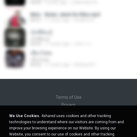
04:45
4 years ago
Zulkernaim N.
Iklim - Bulan Jatuh Ke Riba.mp3
04:27
11 years ago
Fardihus A.
เจ็บที่ต้องรู้
เจ็บที่ต้องรู้
05:03
11 years ago
นริศรา ส.
เชือกวิเศษ
เชือกวิเศษ
04:22
11 years ago
Sattawat P.
Terms of Use
Privacy
Support
We Use Cookies.
4shared uses cookies and other tracking
Do not sell my personal information
technologies to understand where our visitors are coming from and
Do not share my personal information
improve your browsing experience on our Website. By using our
Website, you consent to our use of cookies and other tracking