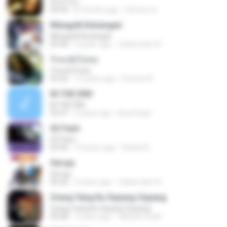
Don't Cry
04:44
8 months ago
Clerenir S.
Mengulit Kenangan
Mengulit Kenangan
05:46
4 years ago
Zulkernaim N.
รักคงยังไม่พอ
รักคงยังไม่พอ
03:56
12 years ago
Vincent R.
IN THE END
IN THE END
03:37
2 years ago
Ana Paula
02 Faint
02 Faint
03:44
10 years ago
Rafael D.
Seroja
Seroja
04:26
4 years ago
Zulkernaim N.
Orang Yang Ku Sayang-Sayang
Orang Yang Ku Sayang-Sayang
05:08
4 years ago
Habsah Sudin