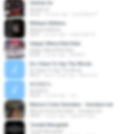
Hentian Ini
Hentian Ini
05:22
10 years ago
Lanundarat 0.
Melayar Bahtera
Melayar Bahtera
05:01
4 years ago
Zulkernaim N.
Sejujur Mana Kata Kata
Sejujur Mana Kata Kata
02:50
2 years ago
MokKk E.
Do I Have To Say The Words
Do I Have To Say The Words
04:37
about a year ago
Manoel D.
คิดได้ยังไง
คิดได้ยังไง
04:29
7 years ago
เธอ เ.
Memori Cinta Semalam - fenndyst.net
Memori Cinta Semalam - fenndyst.net
04:59
4 years ago
Habsah Sudin
Tunduk Mengalah
Tunduk Mengalah