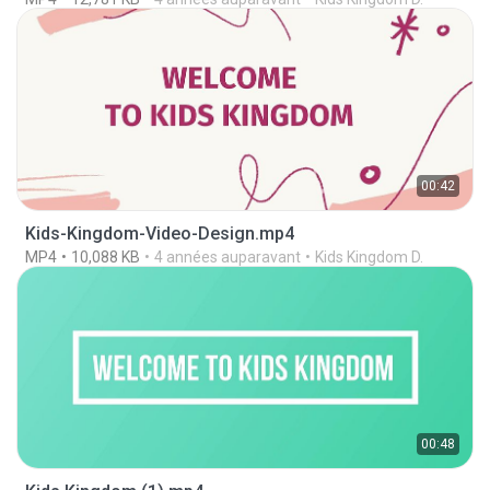
00:42
Kids-Kingdom-Video-Design.mp4
MP4
10,088 KB
4 années auparavant
Kids Kingdom D.
00:48