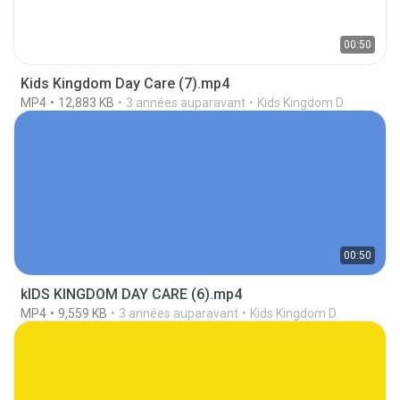
00:50
Kids Kingdom Day Care (7).mp4
MP4
12,883 KB
3 années auparavant
Kids Kingdom D.
00:50
kIDS KINGDOM DAY CARE (6).mp4
MP4
9,559 KB
3 années auparavant
Kids Kingdom D.