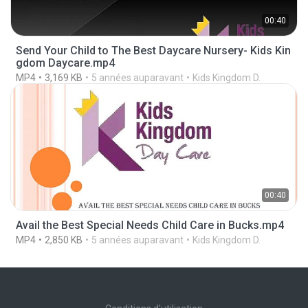
00:40
Send Your Child to The Best Daycare Nursery- Kids Kin
gdom Daycare.mp4
MP4
3,169 KB
5 années auparavant
Kids Kingdom D.
00:40
Avail the Best Special Needs Child Care in Bucks.mp4
MP4
2,850 KB
5 années auparavant
Kids Kingdom D.