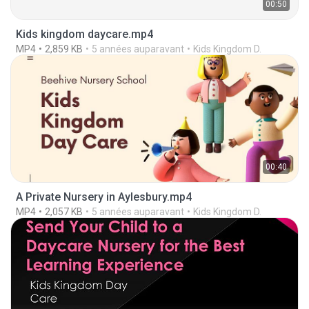
00:50
Kids kingdom daycare.mp4
MP4
2,859 KB
5 années auparavant
Kids Kingdom D.
00:40
A Private Nursery in Aylesbury.mp4
MP4
2,057 KB
5 années auparavant
Kids Kingdom D.