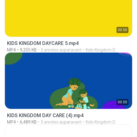
00:50
KIDS KINGDOM DAYCARE 5.mp4
MP4
9,255 KB
3 années auparavant
Kids Kingdom D.
00:50
KIDS KINGDOM DAY CARE (4).mp4
MP4
6,489 KB
3 années auparavant
Kids Kingdom D.