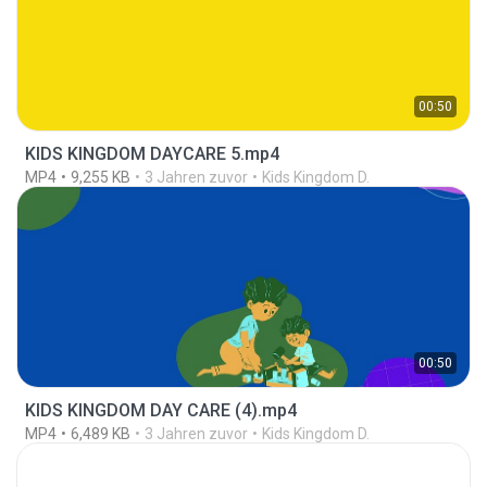
00:50
KIDS KINGDOM DAYCARE 5.mp4
MP4
9,255 KB
3 Jahren zuvor
Kids Kingdom D.
00:50
KIDS KINGDOM DAY CARE (4).mp4
MP4
6,489 KB
3 Jahren zuvor
Kids Kingdom D.