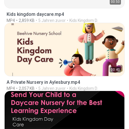
00:50
Kids kingdom daycare.mp4
MP4
2,859 KB
5 Jahren zuvor
Kids Kingdom D.
00:40
A Private Nursery in Aylesbury.mp4
MP4
2,057 KB
5 Jahren zuvor
Kids Kingdom D.