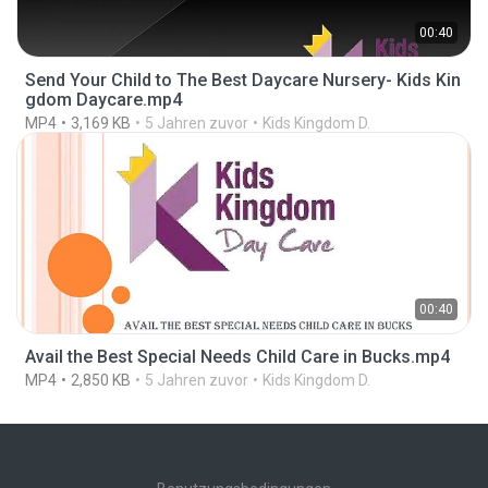
00:40
Send Your Child to The Best Daycare Nursery- Kids Kin
gdom Daycare.mp4
MP4
3,169 KB
5 Jahren zuvor
Kids Kingdom D.
00:40
Avail the Best Special Needs Child Care in Bucks.mp4
MP4
2,850 KB
5 Jahren zuvor
Kids Kingdom D.