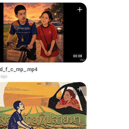
00:08
d_f_c_mp_.mp4
 ago