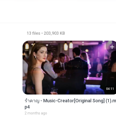
13 files • 203,903 KB
04:11
รำคาญ - Music-Creator[Original Song] (1).m
p4
2 months ago