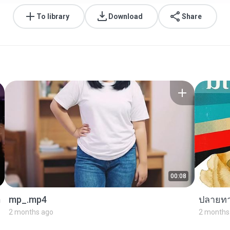
To library
Download
Share
00:08
mp_.mp4
ปลายทา
2 months ago
2 months