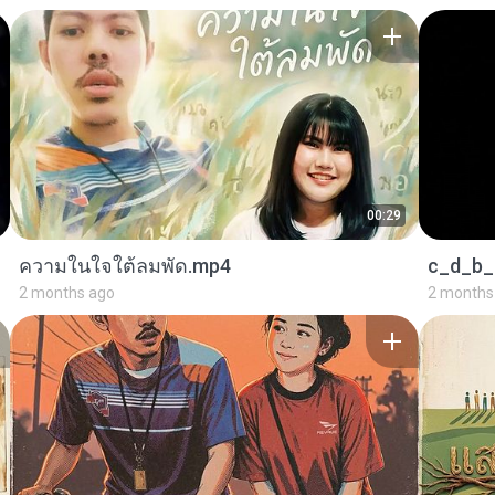
00:29
ความในใจใต้ลมพัด.mp4
c_d_b_
2 months ago
2 months