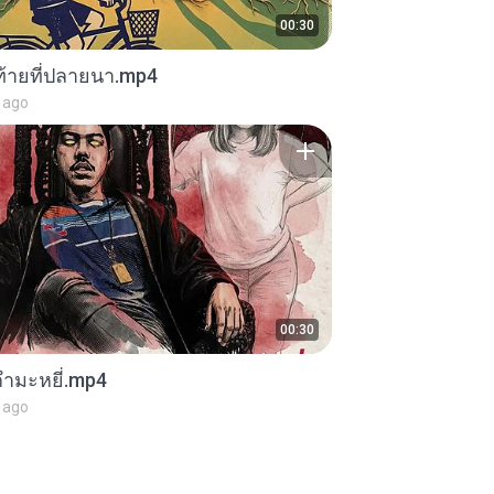
00:30
ท้ายที่ปลายนา.mp4
 ago
00:30
์กำมะหยี่.mp4
 ago