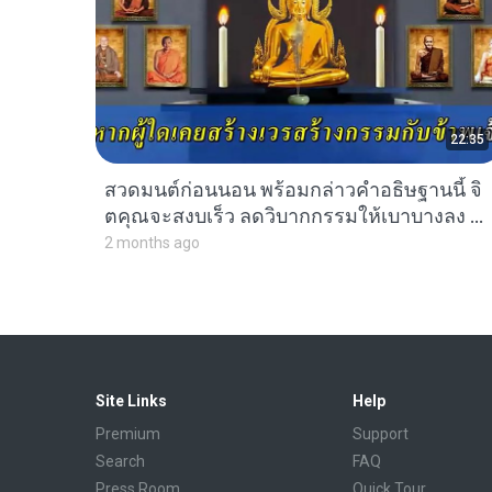
22:35
สวดมนต์ก่อนนอน พร้อมกล่าวคำอธิษฐานนี้ จิ
ตคุณจะสงบเร็ว ลดวิบากกรรมให้เบาบางลง _
อัศจรรย์ บำเพ็ญ (online-video-cutter.com).
2 months ago
p4
Site Links
Help
Premium
Support
Search
FAQ
Press Room
Quick Tour