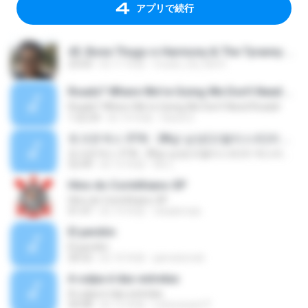
アプリで続行
45. Bone Thugs-n-Harmony & The Tyranny of The 1st & 15th.mp3
23:03
約 11 年前
Cruise_Da_Kid H.
Roads? Where We're Going We Don't Need Roads!
Roads? Where We're Going We Don't Need Roads!
1:22:24
約 14 年前
David S.
토크온섹스 37회 : 28살 남성(오랄리스트)의 섹스라이프, 섹스에 대한 생각
토크온섹스 37회 : 28살 남성(오랄리스트)의 섹스라이프, 섹스에 대한 생각
52:49
約 12 年前
Kw L.
Hino do Corinthians-SP
Hino do Corinthians-SP
01:47
約 14 年前
tokakimais
El perdón
El perdón
20:52
約 10 年前
jaimelomeli
A culpa é das estrelas
A culpa é das estrelas
50:08
約 12 年前
Leituracast P.