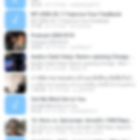
26:25
約 15 年前
cidaderpg2010
MT-2006-02-17 Improve Your Feedback
MT-2006-02-17 Improve Your Feedback
37:40
約 16 年前
dorstewitz
Podcast 2005 Nº01
Podcast 2005 Nº01
03:04
約 16 年前
Las Bibas F.
Audios Saint Seiya: Nuevo opening Omega - New ? Myth (Next Generation)
Audios Saint Seiya: Nuevo opening Omega - New ? Myth (Next Generation)
01:39
約 14 年前
Allison B.
การพิพากษาของพระเจ้าและสิ่งที่จะเกิดขึ้นในวันสุดท้าย
การพิพากษาของพระเจ้าและสิ่งที่จะเกิดขึ้นในวันสุดท้าย
1:00:24
約 13 年前
g_gtb2000
Got My Mind Set on You
Got My Mind Set on You
55:32
約 13 年前
Christopher H.
10. Stoic vs. Epicurean: Arnold’s 1000 Reps, Apache Cold Showers and the Spartan Whipping Post
10. Stoic vs. Epicurean: Arnold’s 1000 Reps, Apache Cold Showers and the Spartan Whipping Post
46:18
約 11 年前
Cruise_Da_Kid H.