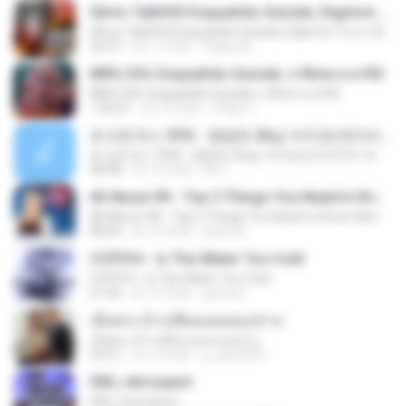
Óbvio Talk#02 Esquadrão Suícida, Digimon Tri e o filme do Sonic
Óbvio Talk#02 Esquadrão Suícida, Digimon Tri e o filme do Sonic
32:37
約 11 年前
Felipe M.
MRG 334: Esquadrão Suicida: o filme e a HQ!
MRG 334: Esquadrão Suicida: o filme e a HQ!
1:04:21
約 10 年前
Philip C.
토크온섹스 35회 : 평범한 26살 여직장인(아리)의 섹스라이프, 생각들
토크온섹스 35회 : 평범한 26살 여직장인(아리)의 섹스라이프, 생각들
48:48
約 12 年前
Kw L.
All About #8 - Top 5 Things You Need to Know About Norwegian Society!
All About #8 - Top 5 Things You Need to Know About Norwegian Society!
08:44
約 14 年前
lazhiral
CCP016 - Is The Water Too Cold
CCP016 - Is The Water Too Cold
21:46
約 16 年前
goboist
เมื่อพระเจ้าเปลี่ยนแผนของท่าน
เมื่อพระเจ้าเปลี่ยนแผนของท่าน
52:51
約 13 年前
g_gtb2000
090_retrospect
090_retrospect