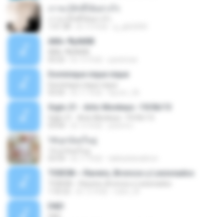
เราจะรู้จักผีได้อย่างไร
เราจะรู้จักผีได้อย่างไร
1:01:38
約 13 年前
g_gtb2000
АМі»-¶уАМїВ
АМі»-¶уАМїВ
05:02
約 15 年前
pastenae
Dominique nique nique
Dominique nique nique
03:05
約 11 年前
lojrum_36
Siglo 21 - Artic Monkeys -19/06/13
Siglo 21 - Artic Monkeys -19/06/13
03:00
約 12 年前
josemrc
14.ลูกน้อยในอู่
14.ลูกน้อยในอู่
03:54
約 17 年前
takkasilanakhon
T03E08 ~ Ravens, Broncos y Lesionados
T03E08 ~ Ravens, Broncos y Lesionados
1:32:22
約 12 年前
robin_dt
D&D
D&D