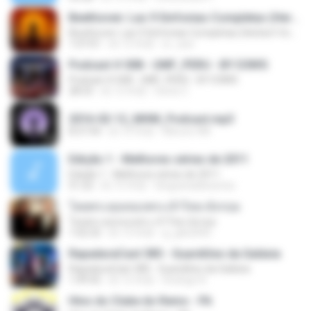
Beethoven: Las 9 Sinfonias Completas (Herbert Von Karajan)(9de9)
Beethoven: Las 9 Sinfonias Completas (Herbert Von Karajan)(9de9)
1:07:01
約 12 年前
sr_xavi
Podcast # 008 - UMF_PERU - BY D3N!S
Podcast # 008 - UMF_PERU - BY D3N!S
28:55
約 12 年前
Denis C.
2016-02-12_MHM_Podcast.mp3
8:37:44
約 10 年前
Minuto HM
Edição 1 - Melhores séries de 2011
Edição 1 - Melhores séries de 2011
51:22
約 15 年前
blogcanaldeseries
โดยพระคุณของพระเจ้าไทย-อังกฤษ
โดยพระคุณของพระเจ้าไทย-อังกฤษ
1:02:32
約 13 年前
g_gtb2000
RapaduraCast 385 - Guardiões da Galáxia
RapaduraCast 385 - Guardiões da Galáxia
1:49:42
約 12 年前
Rodrigo N.
Hino do Clube do Remo - PA