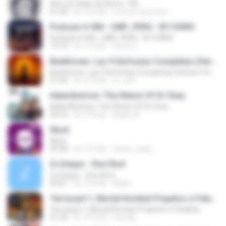
Hino do Clube do Remo - PA
01:44
約 14 年前
Locutor Guerreiro
Podcast # 006 - UMF_PERU - BY D3N!S
Podcast # 006 - UMF_PERU - BY D3N!S
19:10
約 12 年前
Denis C.
Beethoven: Las 9 Sinfonias Completas (Herbert Von Karajan)(4de9)
Beethoven: Las 9 Sinfonias Completas (Herbert Von Karajan)(4de9)
31:02
約 12 年前
sr_xavi
AdamAndJoe: The Return Of Dr Sexy
AdamAndJoe: The Return Of Dr Sexy
39:10
約 14 年前
Adam A.
Work
Work
02:08
約 12 年前
andre_saidy
Q-Unique - One Shot
Q-Unique - One Shot
03:01
約 16 年前
jtkiller
Terracast 1, Mortal Kombat Priquitos e Fatalitys
Terracast 1, Mortal Kombat Priquitos e Fatalitys
41:39
約 14 年前
miro4p