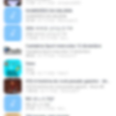
11:55
約 11 年前
al-hazmi2005
GUARDIÕES DA GALÁXIA
GUARDIÕES DA GALÁXIA
22:34
約 12 年前
Monocast S.
20화 부부로 산다는것 1부
20화 부부로 산다는것 1부
1:12:53
約 12 年前
Kw L.
Cantabria Sport miercoles 12 diciembre
Cantabria Sport miercoles 12 diciembre
48:02
約 14 年前
Francisco P.
Sexo
Sexo
11:36
約 11 年前
Felix P.
#32 A história do rock pesado gaúcho - Anos-80
#32 A história do rock pesado gaúcho - Anos-80
1:00:52
約 11 年前
Diztorção P.
8화 분노의 3썸!
8화 분노의 3썸!
47:05
約 12 年前
Kw L.