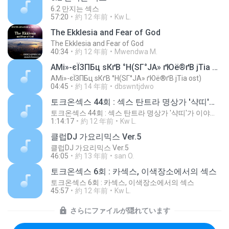
6.2 만지는 섹스
57:20
約 12 年前
Kw L.
The Ekklesia and Fear of God
The Ekklesia and Fear of God
40:34
約 12 年前
Mwendwa M.
АМі»-єЇЗПБц ѕКґВ °Н(ЅГ°ЈА» ґЮё®ґВ јТіа ost)
АМі»-єЇЗПБц ѕКґВ °Н(ЅГ°ЈА» ґЮё®ґВ јТіа ost)
04:45
約 14 年前
dbswntjdwo
토크온섹스 44회 : 섹스 탄트라 명상가 '샥띠'가 이야기하는 섹스
토크온섹스 44회 : 섹스 탄트라 명상가 '샥띠'가 이야기하는 섹스
1:14:17
約 12 年前
Kw L.
클럽DJ 가요리믹스 Ver.5
클럽DJ 가요리믹스 Ver.5
46:05
約 13 年前
san O.
토크온섹스 6회 : 카섹스, 이색장소에서의 섹스
토크온섹스 6회 : 카섹스, 이색장소에서의 섹스
45:57
約 12 年前
Kw L.
さらにファイルが隠れています