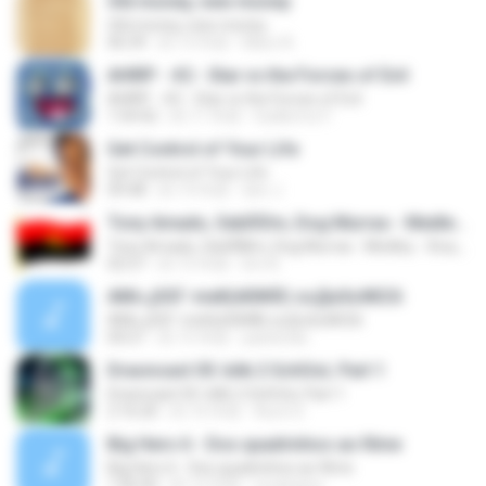
Old money, new money
Old money, new money
06:39
約 13 年前
Marz A.
AHIRP - #2 - Star vs the Forces of Evil
AHIRP - #2 - Star vs the Forces of Evil
1:54:42
約 11 年前
Guillermo F.
Get Control of Your Life
Get Control of Your Life
09:48
約 14 年前
don J.
Tony Amado, SebÃ©m, Dog Murras - Medley - Xica, Felicidade, Aqui Ta-se
Tony Amado, SebÃ©m, Dog Murras - Medley - Xica, Felicidade, Aqui Ta-se
02:57
約 15 年前
bm B.
АМі»,јЅЅГ-melt(ёбЖ®) ѕоДнЅєЖЅЗі
АМі»,јЅЅГ-melt(ёбЖ®) ѕоДнЅєЖЅЗі
04:21
約 15 年前
pastenae
Draoncast 05: bAk 2 SchOoL Part 1
Draoncast 05: bAk 2 SchOoL Part 1
2:16:20
約 16 年前
Auric D.
Big Hero 6 - Dos quadrinhos ao filme
Big Hero 6 - Dos quadrinhos ao filme
1:56:50
約 12 年前
srcampos