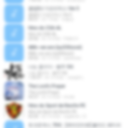
클럽DJ 가요리믹스 Ver.5
클럽DJ 가요리믹스 Ver.5
46:07
約 7 年前
박흥균
Hino do CSA-AL
Hino do CSA-AL
03:06
約 16 年前
Pablo H.
АМі»-we are (їшЗЗЅєost)
АМі»-we are (їшЗЗЅєost)
04:02
約 15 年前
pastenae
나는 꼼수다 - 봉주 5회
나는 꼼수다 - 봉주 5회
1:35:47
約 12 年前
Joseph L.
The Lord's Prayer
The Lord's Prayer
43:37
約 16 年前
nrrule
Hino do Sport de Recife-PE
Hino do Sport de Recife-PE
02:20
約 14 年前
wgabriel_12
토크온섹스 70회 : [큐라인터뷰] 블러드 페티쉬