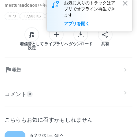
お気に入りのトラックはア
mesturandonos
14 年前
もっと多く...
プリでオフライン再生でき
ます
MP3
17,585 KB
Podcast
koan
intentando la utopía
アプリを開く
着信音として
ライブラリへ
ダウンロード
共有
設定
報告
コメント
0
こちらもお気に召すかもしれません
6.2 만지는 섹스