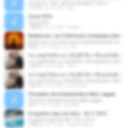
토크온섹스 70회 : [큐라인터뷰] 블러드 페티쉬
1:01:29
約 12 年前
Kw L.
Oscar 2016
Oscar 2016
1:08:33
約 10 年前
Sérgio J.
Beethoven: Las 9 Sinfonias Completas (Herbert Von Karajan)(3de9)
Beethoven: Las 9 Sinfonias Completas (Herbert Von Karajan)(3de9)
50:07
約 12 年前
sr_xavi
พระเยซูคริสต์ทรงมาเกิดเพื่อให้เราชื่นชมยินดีและมีสันติสุข
พระเยซูคริสต์ทรงมาเกิดเพื่อให้เราชื่นชมยินดีและมีสันติสุข
1:00:19
約 10 年前
วิชิต ว.
พระเยซูคริสต์ทรงมาเกิดเพื่อให้เราชื่นชมยินดีและมีสันติสุข
พระเยซูคริสต์ทรงมาเกิดเพื่อให้เราชื่นชมยินดีและมีสันติสุข
1:00:19
約 13 年前
g_gtb2000
Florentino da la bienvenida a Mick Jagger
Florentino da la bienvenida a Mick Jagger
03:11
約 11 年前
cantrollo
Programa vaya con dios - 26 11 2015
Programa vaya con dios - 26 11 2015
1:28:13
約 11 年前
marvin.alonzo