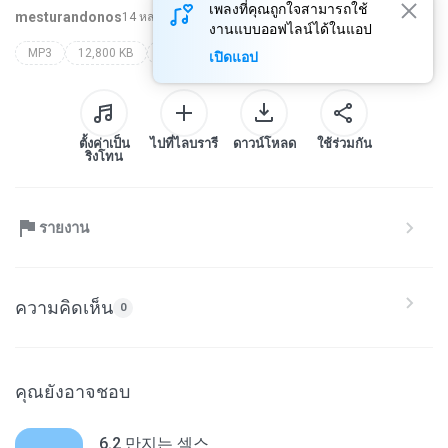
เพลงที่คุณถูกใจสามารถใช้
mesturandonos
14 หลายปีที่ผ่านมา
เพิ่มเติม...
งานแบบออฟไลน์ได้ในแอป
MP3
12,800 KB
Podcast
koan
intentando la utopía
เปิดแอป
ตั้งค่าเป็น
ไปที่ไลบรารี
ดาวน์โหลด
ใช้ร่วมกัน
ริงโทน
รายงาน
ความคิดเห็น
0
คุณยังอาจชอบ
6.2 만지는 섹스