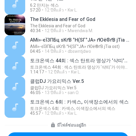
6.2 만지는 섹스
57:20
12 ปีที่แล้ว
Kw L.
The Ekklesia and Fear of God
The Ekklesia and Fear of God
40:34
12 ปีที่แล้ว
Mwendwa M.
АМі»-єЇЗПБц ѕКґВ °Н(ЅГ°ЈА» ґЮё®ґВ јТіа ost)
АМі»-єЇЗПБц ѕКґВ °Н(ЅГ°ЈА» ґЮё®ґВ јТіа ost)
04:45
14 ปีที่แล้ว
dbswntjdwo
토크온섹스 44회 : 섹스 탄트라 명상가 '샥띠'가 이야기하는 섹스
토크온섹스 44회 : 섹스 탄트라 명상가 '샥띠'가 이야기하는 섹스
1:14:17
12 ปีที่แล้ว
Kw L.
클럽DJ 가요리믹스 Ver.5
클럽DJ 가요리믹스 Ver.5
46:05
13 ปีที่แล้ว
san O.
토크온섹스 6회 : 카섹스, 이색장소에서의 섹스
토크온섹스 6회 : 카섹스, 이색장소에서의 섹스
45:57
12 ปีที่แล้ว
Kw L.
มีไฟล์ซ่อนอยู่อีก