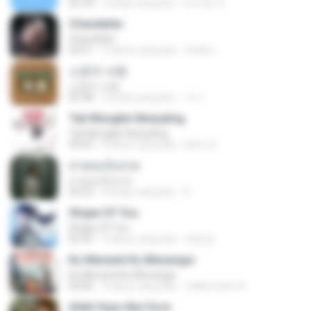
02:18
3 bulan yang lalu
문지영 여.
Chandelier
Chandelier
03:51
2 tahun yang lalu
สัมพัน์ เ.
소문의 낙원
소문의 낙원
03:38
3 bulan yang lalu
가나.
Tak Mungkin Berpaling
Tak Mungkin Berpaling
04:54
8 tahun yang lalu
Bimo G.
สายลมเจ็บปวด
สายลมเจ็บปวด
04:23
8 bulan yang lalu
D
Shape Of You
Shape Of You
02:53
9 tahun yang lalu
류효정
Ku Menanti Ku Menangis
Ku Menanti Ku Menangis
04:06
4 tahun yang lalu
Zulkernaim N.
Adek Saye Abe Sore