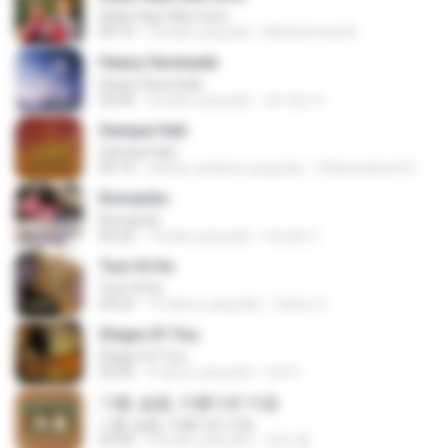
Adek Saye Abe Sore
04:10
3 bulan yang lalu
Muhammad A.
Heavy Serenade
Heavy Serenade
03:00
3 bulan yang lalu
문지영 여.
Sampai Hati
Sampai Hati
05:14
sekitar setahun yang lalu
Shikenashraf A.
Romantis
Romantis
05:20
7 bulan yang lalu
Suriati Z.
Tum Hi Ho
Tum Hi Ho
04:22
10 tahun yang lalu
Satrio U.
Shape Of You
Shape Of You
03:56
4 tahun yang lalu
Icel S.
기쁨, 슬픔, 아름다운 마음
기쁨, 슬픔, 아름다운 마음
04:36
4 bulan yang lalu
정은 홍.