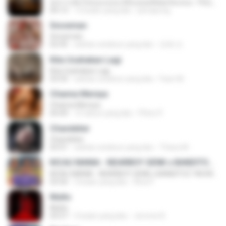
ทุกการเติบโตของเธอจะมีฉันคอยซัพพอร์ตเสมอ - FULL , [เนื้อเพลง]
04:13
12 bulan yang lalu
jeerapong
Snowman
Snowman
02:45
sekitar setahun yang lalu
은혜 조.
Kita Usahakan Lagi
Kita Usahakan Lagi
03:54
sekitar setahun yang lalu
Fazri M.
Channa Mereya
Channa Mereya
04:49
10 tahun yang lalu
Phino P.
Chandelier
Chandelier
03:51
sekitar setahun yang lalu
Thiara M.
KICAU MANIA - NDARBOY GENK x BANDITOZ YAOW 86 (OFFICIAL LYRIC VIDEO) GAS POL NDANGAK
KICAU MANIA - NDARBOY GENK x BANDITOZ YAOW 86 (OFFICIAL LYRIC VIDEO) GAS POL NDANGAK
03:50
3 bulan yang lalu
Rina P.
Multo
Multo
03:57
5 bulan yang lalu
Jerome B.