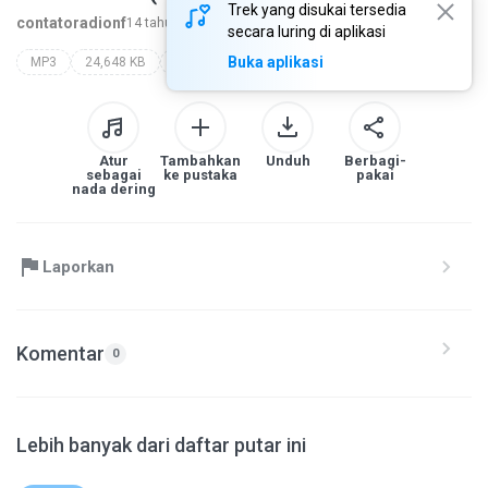
Trek yang disukai tersedia
contatoradionf
14 tahun yang lalu
lebih banyak...
secara luring di aplikasi
Buka aplikasi
MP3
24,648 KB
Other
Atur
Tambahkan
Unduh
Berbagi-
sebagai
ke pustaka
pakai
nada dering
Laporkan
Komentar
0
Lebih banyak dari daftar putar ini