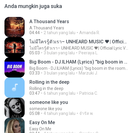
Anda mungkin juga suka
A Thousand Years
A Thousand Years
04:44
2 tahun yang lalu
Amanda R.
ไม่มีใครรู้ตัวเรา– UNHEARD MUSIC 🖤| Official Lyric Video | เพลงสู้ชีวิต
ไม่มีใครรู้ตัวเรา– UNHEARD MUSIC 🖤| Official Lyric Video | เพลงสู้ชีวิต
05:03
3 bulan yang lalu
Peeraya L.
Big Boom - DJ.ILHAM (Lyrics) "big boom in the room i go kaboom"
Big Boom - DJ.ILHAM (Lyrics) "big boom in the room i go kaboom"
03:33
3 bulan yang lalu
Marzuki J.
Rolling in the deep
Rolling in the deep
03:47
6 tahun yang lalu
Patricia C.
someone like you
someone like you
05:08
4 tahun yang lalu
จํารัส พ.
Easy On Me
Easy On Me