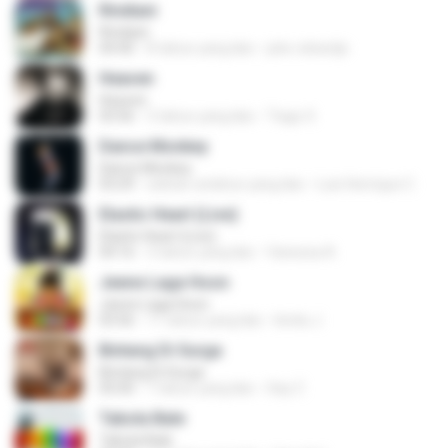
Rindiani
Rindiani
04:40
8 tahun yang lalu
joko rahardjo
Heaven
Heaven
03:56
3 tahun yang lalu
Tiago S.
Dance Monkey
Dance Monkey
03:29
sekitar setahun yang lalu
Luis Henrique C.
Elastic Heart (Live)
Elastic Heart (Live)
04:16
3 tahun yang lalu
Vanessa A.
Jeene Laga Hoon
Jeene Laga Hoon
03:56
11 tahun yang lalu
bindu J.
Bintang Di Surga
Bintang Di Surga
05:00
7 tahun yang lalu
Sep Z.
Tabola Bale
Tabola Bale