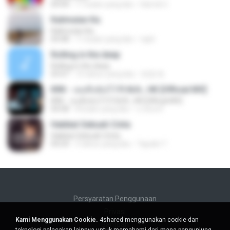
04:44
11 bulan yang lalu
Hamdi U.
Kalimutan Ka
Kalimutan Ka
04:48
11 bulan yang lalu
raph
Rolling in the deep
Rolling in the deep
03:47
10 tahun yang lalu
희종 화.
KRK - เธอทิ้งฉันไว้ Ft.N/A , HK [Official MV]
KRK - เธอทิ้งฉันไว้ Ft.N/A , HK [Official MV]
04:58
8 bulan yang lalu
นวมินทร์
Hakikat Sebuah Cinta
Hakikat Sebuah Cinta
04:24
3 tahun yang lalu
Tajudin T.
Persyaratan Penggunaan
Privasi
Kami Menggunakan Cookie.
4shared menggunakan cookie dan
Bantuan