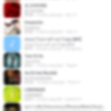
춤 (CHOOM)
춤 (CHOOM)
02:58
3 bulan yang lalu
혜진 주.
Despacito
Despacito
02:42
8 tahun yang lalu
희영 이.
สุขอย่าไปเล่าเศร้าอย่าไปพูด [MV]
สุขอย่าไปเล่าเศร้าอย่าไปพูด [MV]
04:31
8 bulan yang lalu
jeerapong
Tum Hi Ho
Tum Hi Ho
04:21
9 tahun yang lalu
Teguh I.
Ae Dil Hai Mushkil
Ae Dil Hai Mushkil
04:29
10 tahun yang lalu
Phino P.
LEMONADE
LEMONADE
03:07
2 bulan yang lalu
yasmim O.
ทุกการเติบโตของเธอจะมีฉันคอยซัพพอร์ตเสมอ - FULL , [เนื้อเพลง]