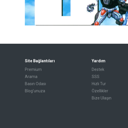
Site Bağlantıları
Yardım
Premium
Destek
Arama
SSS
Basın Odası
Hızlı Tur
Blog'unuza
Özellikler
Bize Ulaşın