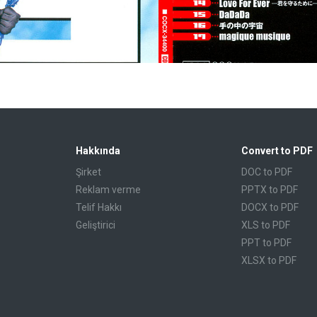
Hakkında
Convert to PDF
Şirket
DOC to PDF
Reklam verme
PPTX to PDF
Telif Hakkı
DOCX to PDF
Geliştirici
XLS to PDF
PPT to PDF
XLSX to PDF
CBR to PDF
TXT to PDF
PPS to PDF