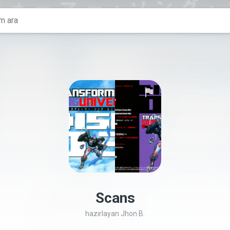
Scans
hazırlayan
Jhon B.