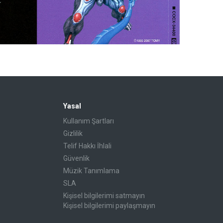
Yasal
Kullanım Şartları
Gizlilik
Telif Hakkı İhlali
Güvenlik
Müzik Tanımlama
SLA
Kişisel bilgilerimi satmayın
Kişisel bilgilerimi paylaşmayın