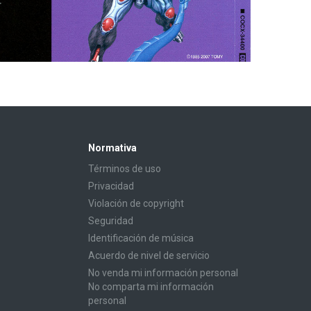
Normativa
Términos de uso
Privacidad
Violación de copyright
Seguridad
Identificación de música
Acuerdo de nivel de servicio
No venda mi información personal
No comparta mi información
personal