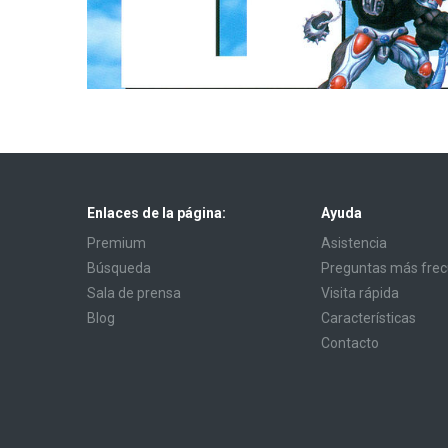
Enlaces de la página:
Ayuda
Premium
Asistencia
Búsqueda
Preguntas más fre
Sala de prensa
Visita rápida
Blog
Características
Contacto