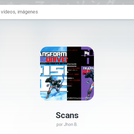
Scans
por
Jhon B.