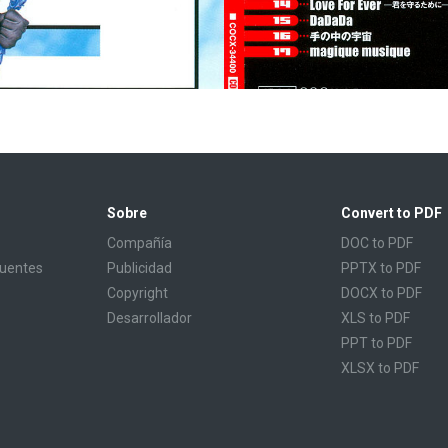
Sobre
Convert to PDF
Compañía
DOC to PDF
cuentes
Publicidad
PPTX to PDF
Copyright
DOCX to PDF
Desarrollador
XLS to PDF
PPT to PDF
XLSX to PDF
CBR to PDF
TXT to PDF
PPS to PDF